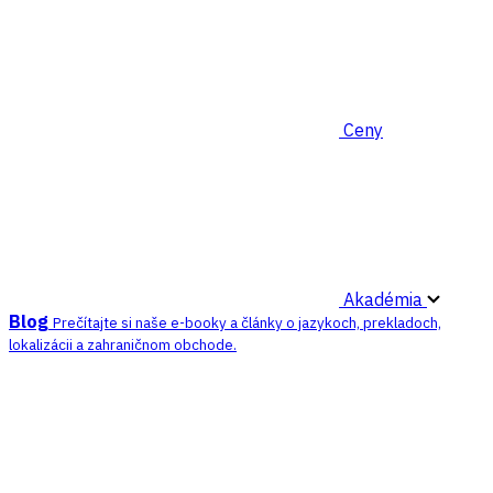
Ceny
Akadémia
Blog
Prečítajte si naše e-booky a články o jazykoch, prekladoch,
lokalizácii a zahraničnom obchode.