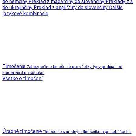
do nemčiny
Preklad z maďarčiny do slovenčiny
Preklady z a
do ukrajinčiny
Preklad z angličtiny do slovenčiny
Ďalšie
jazykové kombinácie
Tlmočenie
Zabezpečíme tlmočenie pre všetky typy podujatí od
konferencií po sobáše.
Všetko o tlmočení
Úradné tlmočenie
Tlmočenie s úradným tlmočníkom pri sobášoch a