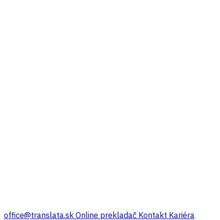
office@translata.sk
Online prekladač
Kontakt
Kariéra