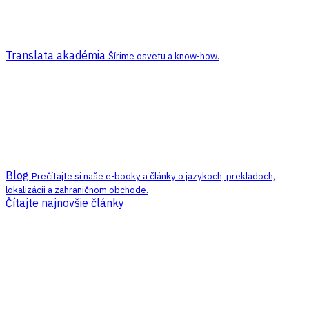
Translata akadémia
Šírime osvetu a know-how.
Blog
Prečítajte si naše e-booky a články o jazykoch, prekladoch,
lokalizácii a zahraničnom obchode.
Čítajte najnovšie články