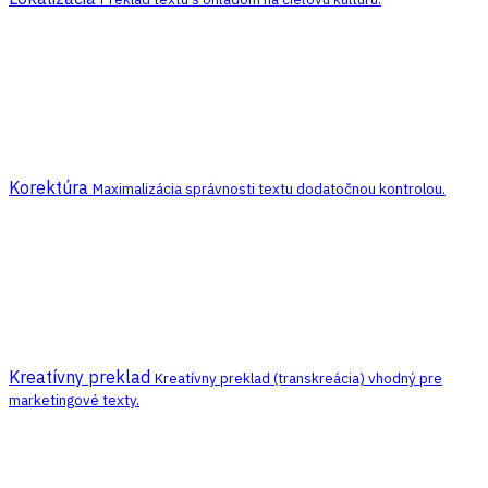
Korektúra
Maximalizácia správnosti textu dodatočnou kontrolou.
Kreatívny preklad
Kreatívny preklad (transkreácia) vhodný pre
marketingové texty.