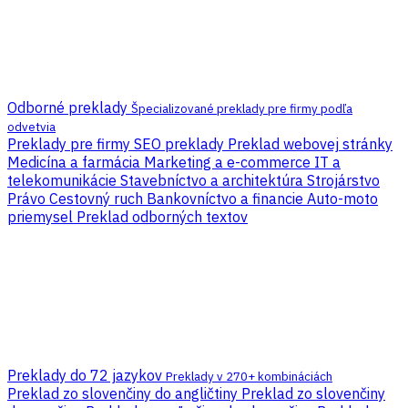
Odborné preklady
Špecializované preklady pre firmy podľa
odvetvia
Preklady pre firmy
SEO preklady
Preklad webovej stránky
Medicína a farmácia
Marketing a e-commerce
IT a
telekomunikácie
Stavebníctvo a architektúra
Strojárstvo
Právo
Cestovný ruch
Bankovníctvo a financie
Auto-moto
priemysel
Preklad odborných textov
Preklady do 72 jazykov
Preklady v 270+ kombináciách
Preklad zo slovenčiny do angličtiny
Preklad zo slovenčiny