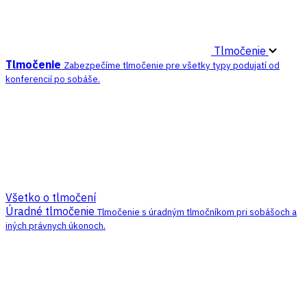
Tlmočenie
Tlmočenie
Zabezpečíme tlmočenie pre všetky typy podujatí od
konferencií po sobáše.
Všetko o tlmočení
Úradné tlmočenie
Tlmočenie s úradným tlmočníkom pri sobášoch a
iných právnych úkonoch.