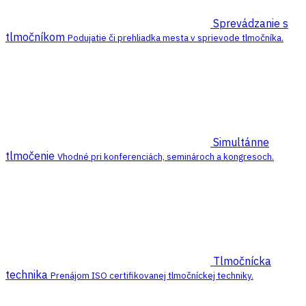
Sprevádzanie s
tlmočníkom
Podujatie či prehliadka mesta v sprievode tlmočníka.
Simultánne
tlmočenie
Vhodné pri konferenciách, seminároch a kongresoch.
Tlmočnícka
technika
Prenájom ISO certifikovanej tlmočníckej techniky.