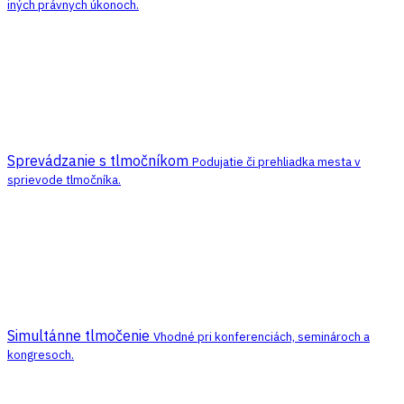
iných právnych úkonoch.
Sprevádzanie s tlmočníkom
Podujatie či prehliadka mesta v
sprievode tlmočníka.
Simultánne tlmočenie
Vhodné pri konferenciách, seminároch a
kongresoch.