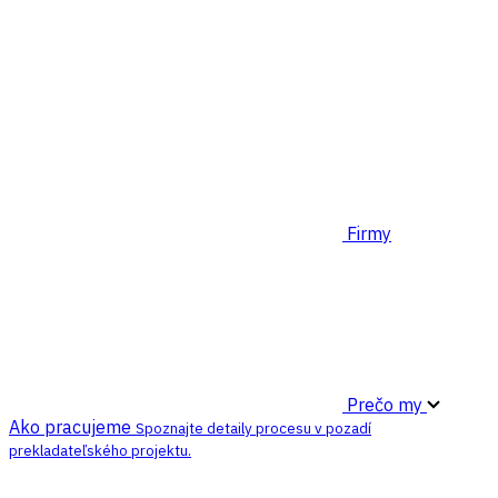
Firmy
Prečo my
Ako pracujeme
Spoznajte detaily procesu v pozadí
prekladateľského projektu.