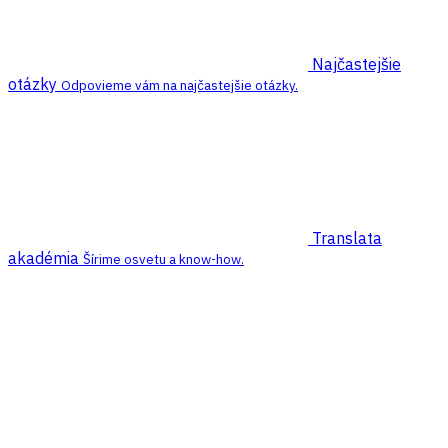
Najčastejšie
otázky
Odpovieme vám na najčastejšie otázky.
Translata
akadémia
Šírime osvetu a know-how.