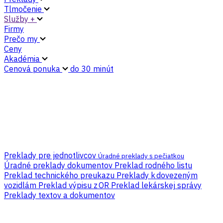
Tlmočenie
Služby +
Firmy
Prečo my
Ceny
Akadémia
Cenová ponuka
do 30 minút
Preklady pre jednotlivcov
Úradné preklady s pečiatkou
Úradné preklady dokumentov
Preklad rodného listu
Preklad technického preukazu
Preklady k dovezeným
vozidlám
Preklad výpisu z OR
Preklad lekárskej správy
Preklady textov a dokumentov