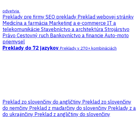
odvetvia
Preklady pre firmy
SEO preklady
Preklad webovej stránky
Medicína a farmácia
Marketing a e-commerce
IT a
telekomunikácie
Stavebníctvo a architektúra
Strojárstvo
Právo
Cestovný ruch
Bankovníctvo a financie
Auto-moto
priemysel
Preklady do 72 jazykov
Preklady v 270+ kombináciách
Preklad zo slovenčiny do angličtiny
Preklad zo slovenčiny
do nemčiny
Preklad z maďarčiny do slovenčiny
Preklady z a
do ukrajinčiny
Preklad z angličtiny do slovenčiny