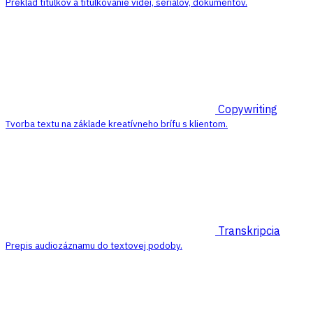
Preklad titulkov a titulkovanie videí, seriálov, dokumentov.
Copywriting
Tvorba textu na základe kreatívneho brífu s klientom.
Transkripcia
Prepis audiozáznamu do textovej podoby.