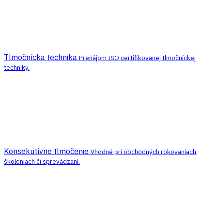
Tlmočnícka technika
Prenájom ISO certifikovanej tlmočníckej
techniky.
Konsekutívne tlmočenie
Vhodné pri obchodných rokovaniach,
školeniach či sprevádzaní.