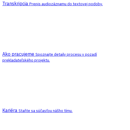
Transkripcia
Prepis audiozáznamu do textovej podoby.
Ako pracujeme
Spoznajte detaily procesu v pozadí
prekladateľského projektu.
Kariéra
Staňte sa súčasťou nášho tímu.