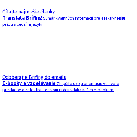
Čítajte najnovšie články
Translata Brífing
Sumár kvalitných informácií pre efektívnejšiu
prácu s cudzími jazykmi.
Odoberajte Brífing do emailu
E-booky a vzdelávanie
Zlepšite svoju orientáciu vo svete
prekladov a zefektívnite svoju prácu vďaka našim e-bookom.