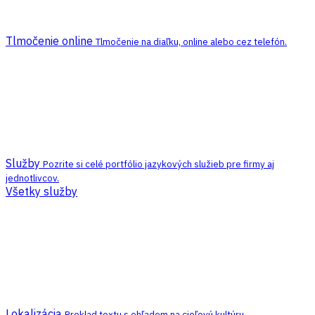
Tlmočenie online
Tlmočenie na diaľku, online alebo cez telefón.
Služby
Pozrite si celé portfólio jazykových služieb pre firmy aj
jednotlivcov.
Všetky služby
Lokalizácia
Preklad textu s ohľadom na cieľovú kultúru.