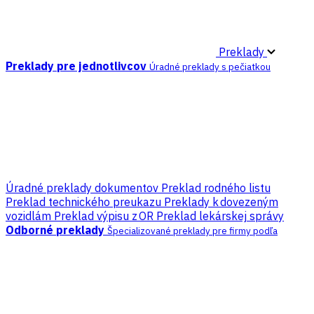
Preklady
Preklady pre jednotlivcov
Úradné preklady s pečiatkou
Úradné preklady dokumentov
Preklad rodného listu
Preklad technického preukazu
Preklady k dovezeným
vozidlám
Preklad výpisu z OR
Preklad lekárskej správy
Odborné preklady
Špecializované preklady pre firmy podľa