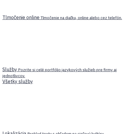
Tlmočenie online
Tlmočenie na diaľku, online alebo cez telefón.
Služby
Pozrite si celé portfólio jazykových služieb pre firmy aj
jednotlivcov.
Všetky služby
Lokalizácia
Preklad textu s ohľadom na cieľovú kultúru.