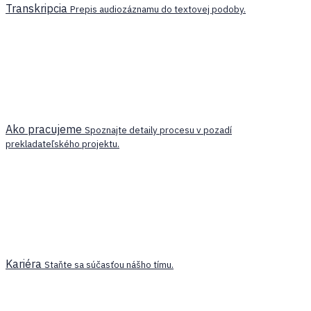
Transkripcia
Prepis audiozáznamu do textovej podoby.
Ako pracujeme
Spoznajte detaily procesu v pozadí
prekladateľského projektu.
Kariéra
Staňte sa súčasťou nášho tímu.