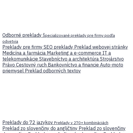
Odborné preklady
Špecializované preklady pre firmy podľa
odvetvia
Preklady pre firmy
SEO preklady
Preklad webovej stránky
Medicína a farmácia
Marketing a e-commerce
IT a
telekomunikácie
Stavebníctvo a architektúra
Strojárstvo
Právo
Cestovný ruch
Bankovníctvo a financie
Auto-moto
priemysel
Preklad odborných textov
Preklady do 72 jazykov
Preklady v 270+ kombináciách
Preklad zo slovenčiny do angličtiny
Preklad zo slovenčiny