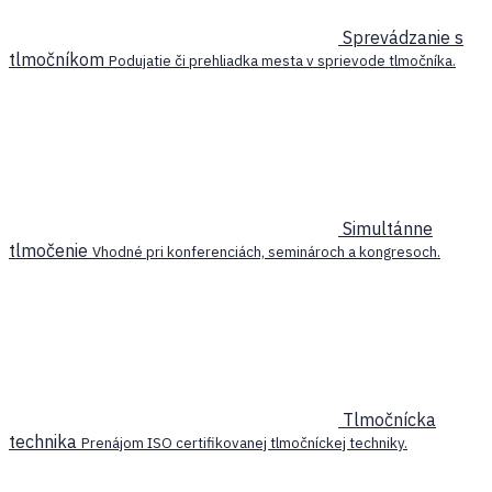
Sprevádzanie s
tlmočníkom
Podujatie či prehliadka mesta v sprievode tlmočníka.
Simultánne
tlmočenie
Vhodné pri konferenciách, seminároch a kongresoch.
Tlmočnícka
technika
Prenájom ISO certifikovanej tlmočníckej techniky.