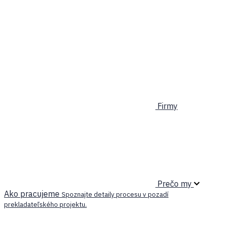
Firmy
Prečo my
Ako pracujeme
Spoznajte detaily procesu v pozadí
prekladateľského projektu.