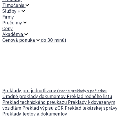
Tlmočenie
Služby +
Firmy
Prečo my
Ceny
Akadémia
Cenová ponuka
do 30 minút
Preklady pre jednotlivcov
Úradné preklady s pečiatkou
Úradné preklady dokumentov
Preklad rodného listu
Preklad technického preukazu
Preklady k dovezeným
vozidlám
Preklad výpisu z OR
Preklad lekárskej správy
Preklady textov a dokumentov