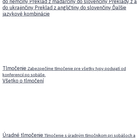
do nemčiny
Preklad z maďarčiny do slovenčiny
Preklady z a
do ukrajinčiny
Preklad z angličtiny do slovenčiny
Ďalšie
jazykové kombinácie
Tlmočenie
Zabezpečíme tlmočenie pre všetky typy podujatí od
konferencií po sobáše.
Všetko o tlmočení
Úradné tlmočenie
Tlmočenie s úradným tlmočníkom pri sobášoch a