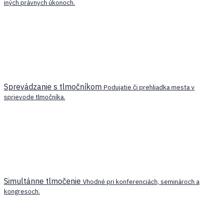
iných právnych úkonoch.
Sprevádzanie s tlmočníkom
Podujatie či prehliadka mesta v
sprievode tlmočníka.
Simultánne tlmočenie
Vhodné pri konferenciách, seminároch a
kongresoch.