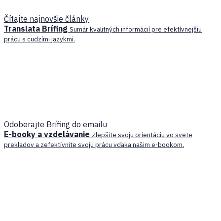
Čítajte najnovšie články
Translata Brífing
Sumár kvalitných informácií pre efektívnejšiu
prácu s cudzími jazykmi.
Odoberajte Brífing do emailu
E-booky a vzdelávanie
Zlepšite svoju orientáciu vo svete
prekladov a zefektívnite svoju prácu vďaka našim e-bookom.