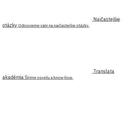
Najčastejšie
otázky
Odpovieme vám na najčastejšie otázky.
Translata
akadémia
Šírime osvetu a know-how.