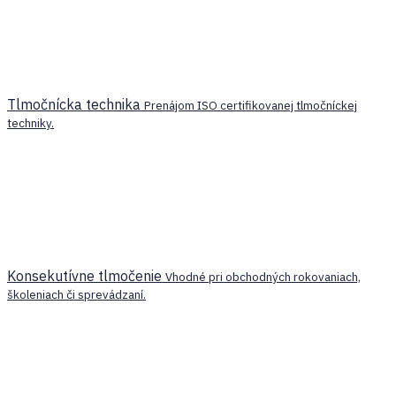
Tlmočnícka technika
Prenájom ISO certifikovanej tlmočníckej
techniky.
Konsekutívne tlmočenie
Vhodné pri obchodných rokovaniach,
školeniach či sprevádzaní.