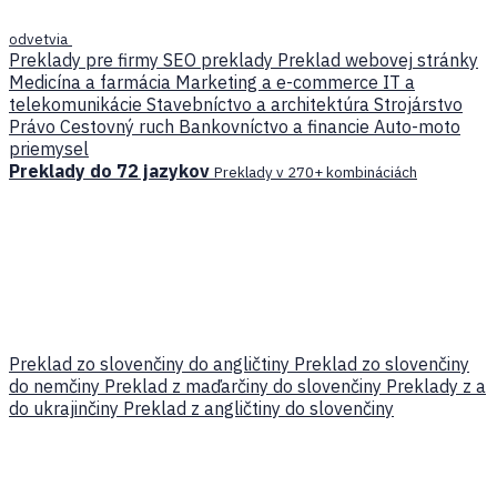
odvetvia
Preklady pre firmy
SEO preklady
Preklad webovej stránky
Medicína a farmácia
Marketing a e-commerce
IT a
telekomunikácie
Stavebníctvo a architektúra
Strojárstvo
Právo
Cestovný ruch
Bankovníctvo a financie
Auto-moto
priemysel
Preklady do 72 jazykov
Preklady v 270+ kombináciách
Preklad zo slovenčiny do angličtiny
Preklad zo slovenčiny
do nemčiny
Preklad z maďarčiny do slovenčiny
Preklady z a
do ukrajinčiny
Preklad z angličtiny do slovenčiny