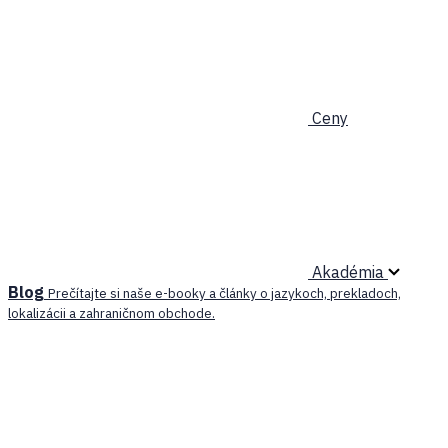
Ceny
Akadémia
Blog
Prečítajte si naše e-booky a články o jazykoch, prekladoch,
lokalizácii a zahraničnom obchode.