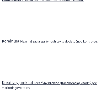
Korektúra
Maximalizácia správnosti textu dodatočnou kontrolou.
Kreatívny preklad
Kreatívny preklad (transkreácia) vhodný pre
marketingové texty.