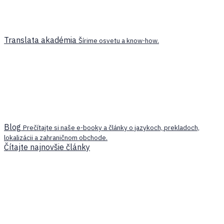
Translata akadémia
Šírime osvetu a know-how.
Blog
Prečítajte si naše e-booky a články o jazykoch, prekladoch,
lokalizácii a zahraničnom obchode.
Čítajte najnovšie články