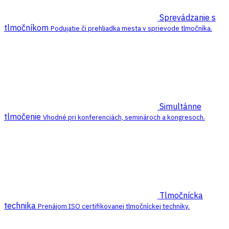
Sprevádzanie s
tlmočníkom
Podujatie či prehliadka mesta v sprievode tlmočníka.
Simultánne
tlmočenie
Vhodné pri konferenciách, seminároch a kongresoch.
Tlmočnícka
technika
Prenájom ISO certifikovanej tlmočníckej techniky.