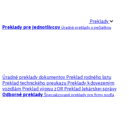
Preklady
Preklady pre jednotlivcov
Úradné preklady s pečiatkou
Úradné preklady dokumentov
Preklad rodného listu
Preklad technického preukazu
Preklady k dovezeným
vozidlám
Preklad výpisu z OR
Preklad lekárskej správy
Odborné preklady
Špecializované preklady pre firmy podľa