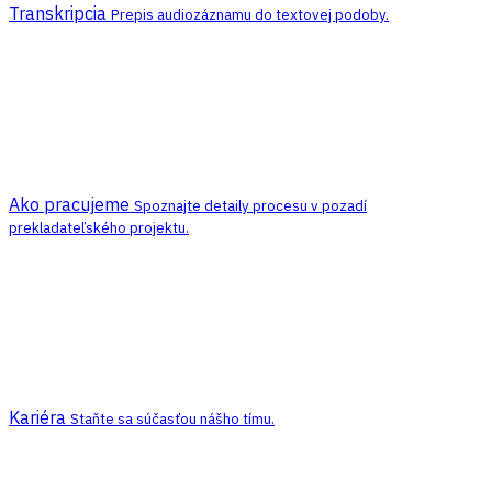
Transkripcia
Prepis audiozáznamu do textovej podoby.
Ako pracujeme
Spoznajte detaily procesu v pozadí
prekladateľského projektu.
Kariéra
Staňte sa súčasťou nášho tímu.