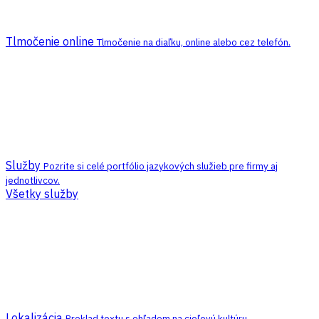
Tlmočenie online
Tlmočenie na diaľku, online alebo cez telefón.
Služby
Pozrite si celé portfólio jazykových služieb pre firmy aj
jednotlivcov.
Všetky služby
Lokalizácia
Preklad textu s ohľadom na cieľovú kultúru.