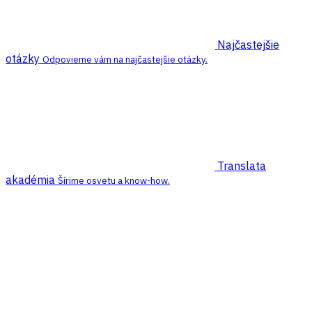
Najčastejšie
otázky
Odpovieme vám na najčastejšie otázky.
Translata
akadémia
Šírime osvetu a know-how.