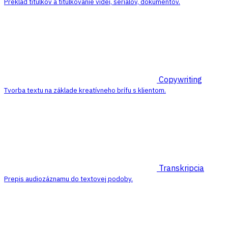
Preklad titulkov a titulkovanie videí, seriálov, dokumentov.
Copywriting
Tvorba textu na základe kreatívneho brífu s klientom.
Transkripcia
Prepis audiozáznamu do textovej podoby.