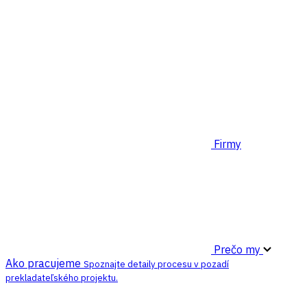
Firmy
Prečo my
Ako pracujeme
Spoznajte detaily procesu v pozadí
prekladateľského projektu.