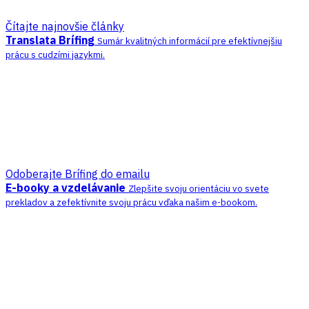
Čítajte najnovšie články
Translata Brífing
Sumár kvalitných informácií pre efektívnejšiu
prácu s cudzími jazykmi.
Odoberajte Brífing do emailu
E-booky a vzdelávanie
Zlepšite svoju orientáciu vo svete
prekladov a zefektívnite svoju prácu vďaka našim e-bookom.