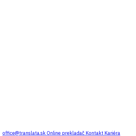
office@translata.sk
Online prekladač
Kontakt
Kariéra