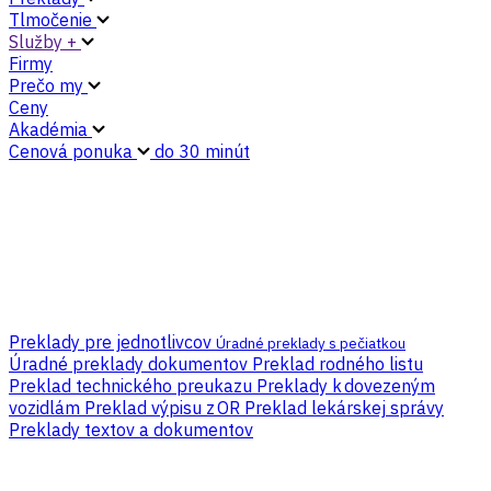
Tlmočenie
Služby +
Firmy
Prečo my
Ceny
Akadémia
Cenová ponuka
do 30 minút
Preklady pre jednotlivcov
Úradné preklady s pečiatkou
Úradné preklady dokumentov
Preklad rodného listu
Preklad technického preukazu
Preklady k dovezeným
vozidlám
Preklad výpisu z OR
Preklad lekárskej správy
Preklady textov a dokumentov