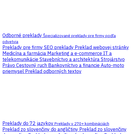
Odborné preklady
Špecializované preklady pre firmy podľa
odvetvia
Preklady pre firmy
SEO preklady
Preklad webovej stránky
Medicína a farmácia
Marketing a e-commerce
IT a
telekomunikácie
Stavebníctvo a architektúra
Strojárstvo
Právo
Cestovný ruch
Bankovníctvo a financie
Auto-moto
priemysel
Preklad odborných textov
Preklady do 72 jazykov
Preklady v 270+ kombináciách
Preklad zo slovenčiny do angličtiny
Preklad zo slovenčiny