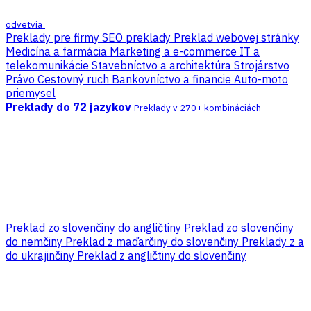
odvetvia
Preklady pre firmy
SEO preklady
Preklad webovej stránky
Medicína a farmácia
Marketing a e-commerce
IT a
telekomunikácie
Stavebníctvo a architektúra
Strojárstvo
Právo
Cestovný ruch
Bankovníctvo a financie
Auto-moto
priemysel
Preklady do 72 jazykov
Preklady v 270+ kombináciách
Preklad zo slovenčiny do angličtiny
Preklad zo slovenčiny
do nemčiny
Preklad z maďarčiny do slovenčiny
Preklady z a
do ukrajinčiny
Preklad z angličtiny do slovenčiny