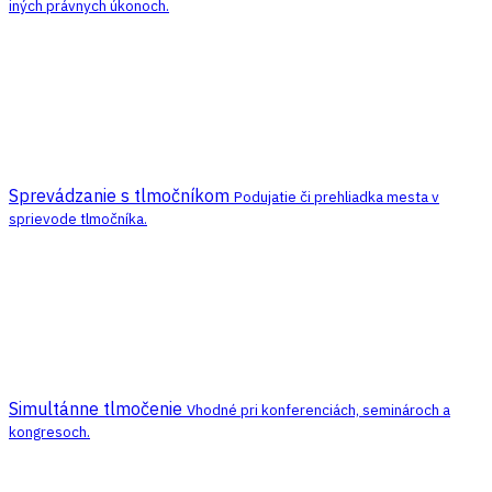
iných právnych úkonoch.
Sprevádzanie s tlmočníkom
Podujatie či prehliadka mesta v
sprievode tlmočníka.
Simultánne tlmočenie
Vhodné pri konferenciách, seminároch a
kongresoch.