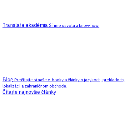
Translata akadémia
Šírime osvetu a know-how.
Blog
Prečítajte si naše e-booky a články o jazykoch, prekladoch,
lokalizácii a zahraničnom obchode.
Čítajte najnovšie články