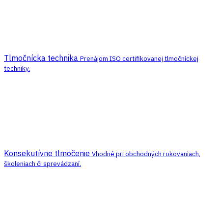
Tlmočnícka technika
Prenájom ISO certifikovanej tlmočníckej
techniky.
Konsekutívne tlmočenie
Vhodné pri obchodných rokovaniach,
školeniach či sprevádzaní.