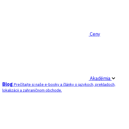
Ceny
Akadémia
Blog
Prečítajte si naše e-booky a články o jazykoch, prekladoch,
lokalizácii a zahraničnom obchode.