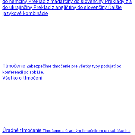
do nemčiny
Preklad z maďarčiny do slovenčiny
Preklady z a
do ukrajinčiny
Preklad z angličtiny do slovenčiny
Ďalšie
jazykové kombinácie
Tlmočenie
Zabezpečíme tlmočenie pre všetky typy podujatí od
konferencií po sobáše.
Všetko o tlmočení
Úradné tlmočenie
Tlmočenie s úradným tlmočníkom pri sobášoch a