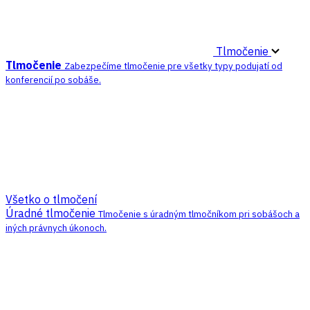
Tlmočenie
Tlmočenie
Zabezpečíme tlmočenie pre všetky typy podujatí od
konferencií po sobáše.
Všetko o tlmočení
Úradné tlmočenie
Tlmočenie s úradným tlmočníkom pri sobášoch a
iných právnych úkonoch.