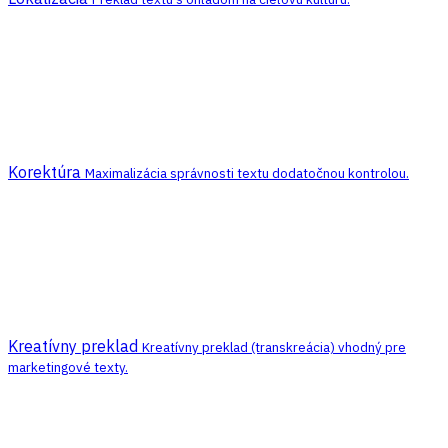
Korektúra
Maximalizácia správnosti textu dodatočnou kontrolou.
Kreatívny preklad
Kreatívny preklad (transkreácia) vhodný pre
marketingové texty.