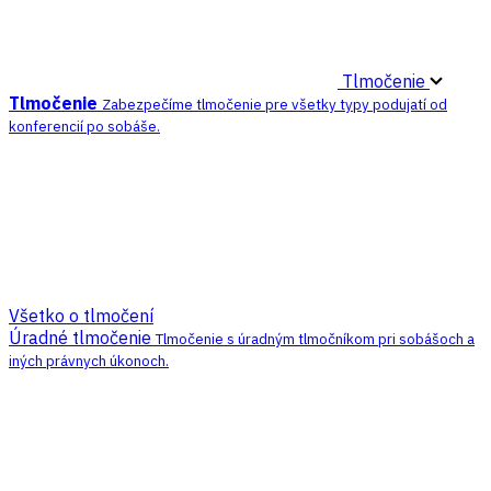
Tlmočenie
Tlmočenie
Zabezpečíme tlmočenie pre všetky typy podujatí od
konferencií po sobáše.
Všetko o tlmočení
Úradné tlmočenie
Tlmočenie s úradným tlmočníkom pri sobášoch a
iných právnych úkonoch.