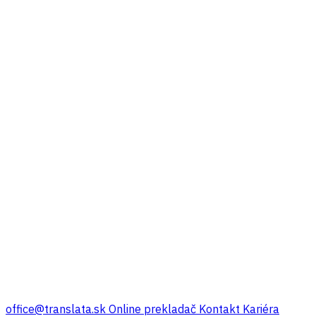
office@translata.sk
Online prekladač
Kontakt
Kariéra