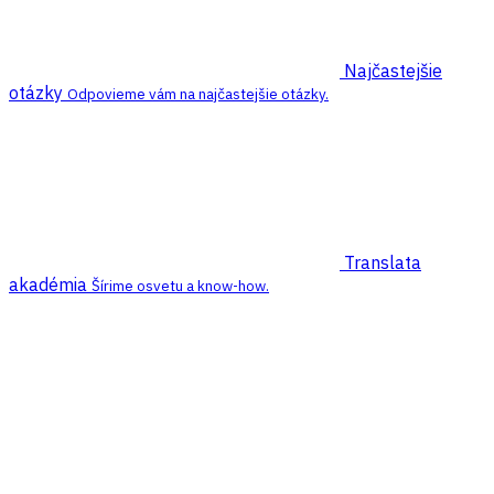
Najčastejšie
otázky
Odpovieme vám na najčastejšie otázky.
Translata
akadémia
Šírime osvetu a know-how.