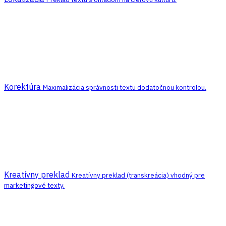
Korektúra
Maximalizácia správnosti textu dodatočnou kontrolou.
Kreatívny preklad
Kreatívny preklad (transkreácia) vhodný pre
marketingové texty.