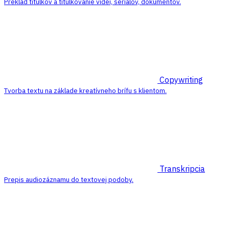
Preklad titulkov a titulkovanie videí, seriálov, dokumentov.
Copywriting
Tvorba textu na základe kreatívneho brífu s klientom.
Transkripcia
Prepis audiozáznamu do textovej podoby.