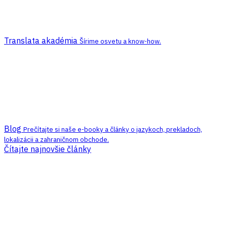
Translata akadémia
Šírime osvetu a know-how.
Blog
Prečítajte si naše e-booky a články o jazykoch, prekladoch,
lokalizácii a zahraničnom obchode.
Čítajte najnovšie články