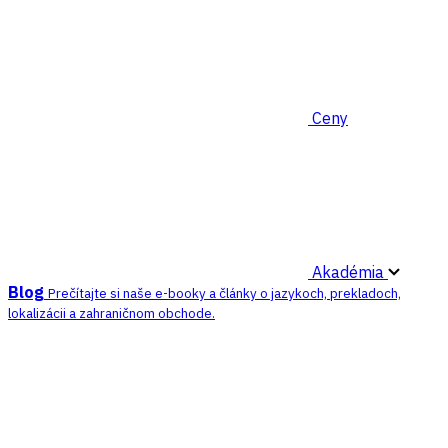
Ceny
Akadémia
Blog
Prečítajte si naše e-booky a články o jazykoch, prekladoch,
lokalizácii a zahraničnom obchode.