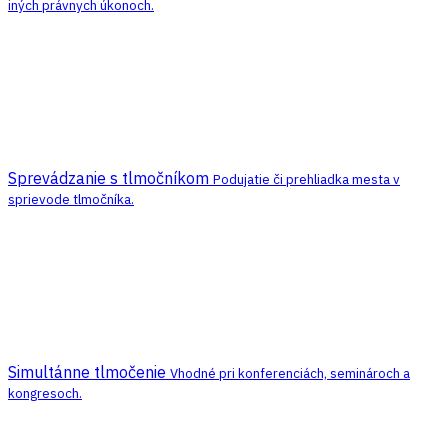
iných právnych úkonoch.
Sprevádzanie s tlmočníkom
Podujatie či prehliadka mesta v
sprievode tlmočníka.
Simultánne tlmočenie
Vhodné pri konferenciách, seminároch a
kongresoch.