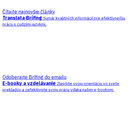
Čítajte najnovšie články
Translata Brífing
Sumár kvalitných informácií pre efektívnejšiu
prácu s cudzími jazykmi.
Odoberajte Brífing do emailu
E-booky a vzdelávanie
Zlepšite svoju orientáciu vo svete
prekladov a zefektívnite svoju prácu vďaka našim e-bookom.