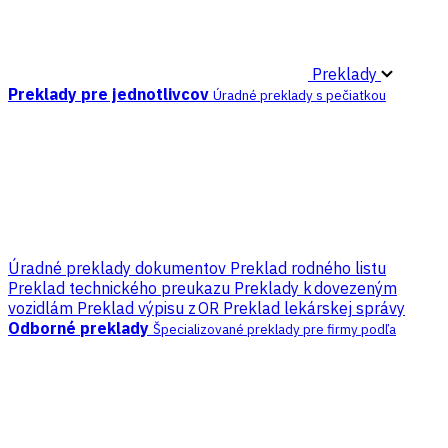
Preklady
Preklady pre jednotlivcov
Úradné preklady s pečiatkou
Úradné preklady dokumentov
Preklad rodného listu
Preklad technického preukazu
Preklady k dovezeným
vozidlám
Preklad výpisu z OR
Preklad lekárskej správy
Odborné preklady
Špecializované preklady pre firmy podľa