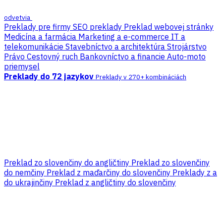
odvetvia
Preklady pre firmy
SEO preklady
Preklad webovej stránky
Medicína a farmácia
Marketing a e-commerce
IT a
telekomunikácie
Stavebníctvo a architektúra
Strojárstvo
Právo
Cestovný ruch
Bankovníctvo a financie
Auto-moto
priemysel
Preklady do 72 jazykov
Preklady v 270+ kombináciách
Preklad zo slovenčiny do angličtiny
Preklad zo slovenčiny
do nemčiny
Preklad z maďarčiny do slovenčiny
Preklady z a
do ukrajinčiny
Preklad z angličtiny do slovenčiny