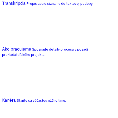
Transkripcia
Prepis audiozáznamu do textovej podoby.
Ako pracujeme
Spoznajte detaily procesu v pozadí
prekladateľského projektu.
Kariéra
Staňte sa súčasťou nášho tímu.