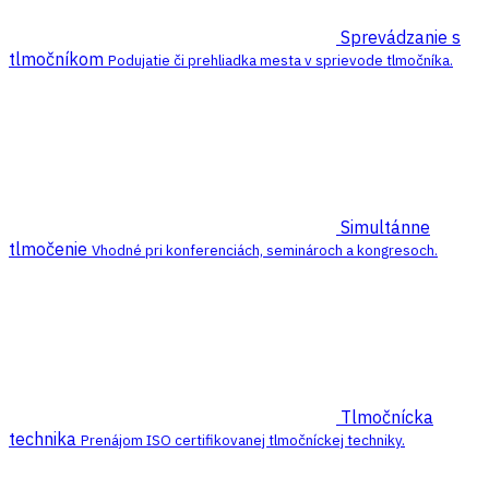
Sprevádzanie s
tlmočníkom
Podujatie či prehliadka mesta v sprievode tlmočníka.
Simultánne
tlmočenie
Vhodné pri konferenciách, seminároch a kongresoch.
Tlmočnícka
technika
Prenájom ISO certifikovanej tlmočníckej techniky.