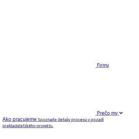
Firmy
Prečo my
Ako pracujeme
Spoznajte detaily procesu v pozadí
prekladateľského projektu.