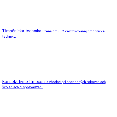
Tlmočnícka technika
Prenájom ISO certifikovanej tlmočníckej
techniky.
Konsekutívne tlmočenie
Vhodné pri obchodných rokovaniach,
školeniach či sprevádzaní.