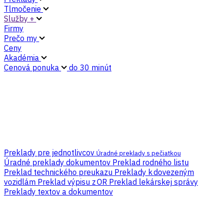
Tlmočenie
Služby +
Firmy
Prečo my
Ceny
Akadémia
Cenová ponuka
do 30 minút
Preklady pre jednotlivcov
Úradné preklady s pečiatkou
Úradné preklady dokumentov
Preklad rodného listu
Preklad technického preukazu
Preklady k dovezeným
vozidlám
Preklad výpisu z OR
Preklad lekárskej správy
Preklady textov a dokumentov