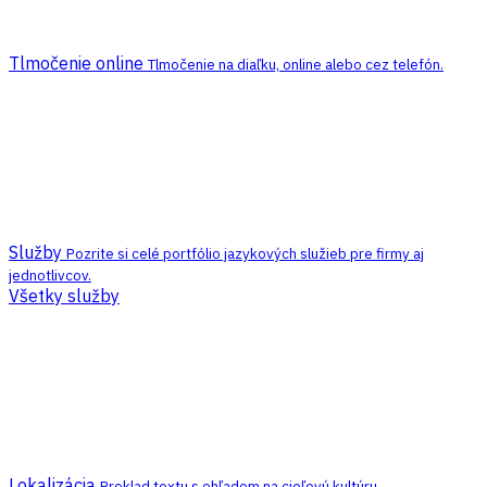
Tlmočenie online
Tlmočenie na diaľku, online alebo cez telefón.
Služby
Pozrite si celé portfólio jazykových služieb pre firmy aj
jednotlivcov.
Všetky služby
Lokalizácia
Preklad textu s ohľadom na cieľovú kultúru.