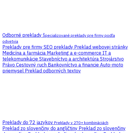
Odborné preklady
Špecializované preklady pre firmy podľa
odvetvia
Preklady pre firmy
SEO preklady
Preklad webovej stránky
Medicína a farmácia
Marketing a e-commerce
IT a
telekomunikácie
Stavebníctvo a architektúra
Strojárstvo
Právo
Cestovný ruch
Bankovníctvo a financie
Auto-moto
priemysel
Preklad odborných textov
Preklady do 72 jazykov
Preklady v 270+ kombináciách
Preklad zo slovenčiny do angličtiny
Preklad zo slovenčiny