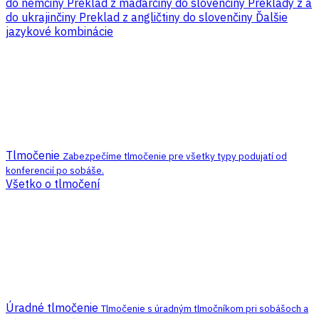
do nemčiny
Preklad z maďarčiny do slovenčiny
Preklady z a
do ukrajinčiny
Preklad z angličtiny do slovenčiny
Ďalšie
jazykové kombinácie
Tlmočenie
Zabezpečíme tlmočenie pre všetky typy podujatí od
konferencií po sobáše.
Všetko o tlmočení
Úradné tlmočenie
Tlmočenie s úradným tlmočníkom pri sobášoch a