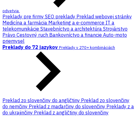
odvetvia
Preklady pre firmy
SEO preklady
Preklad webovej stránky
Medicína a farmácia
Marketing a e-commerce
IT a
telekomunikácie
Stavebníctvo a architektúra
Strojárstvo
Právo
Cestovný ruch
Bankovníctvo a financie
Auto-moto
priemysel
Preklady do 72 jazykov
Preklady v 270+ kombináciách
Preklad zo slovenčiny do angličtiny
Preklad zo slovenčiny
do nemčiny
Preklad z maďarčiny do slovenčiny
Preklady z a
do ukrajinčiny
Preklad z angličtiny do slovenčiny