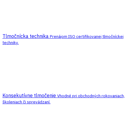
Tlmočnícka technika
Prenájom ISO certifikovanej tlmočníckej
techniky.
Konsekutívne tlmočenie
Vhodné pri obchodných rokovaniach,
školeniach či sprevádzaní.