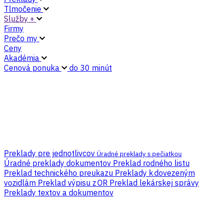
Tlmočenie
Služby +
Firmy
Prečo my
Ceny
Akadémia
Cenová ponuka
do 30 minút
Preklady pre jednotlivcov
Úradné preklady s pečiatkou
Úradné preklady dokumentov
Preklad rodného listu
Preklad technického preukazu
Preklady k dovezeným
vozidlám
Preklad výpisu z OR
Preklad lekárskej správy
Preklady textov a dokumentov