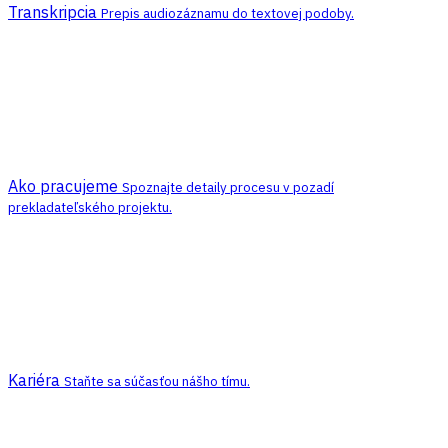
Transkripcia
Prepis audiozáznamu do textovej podoby.
Ako pracujeme
Spoznajte detaily procesu v pozadí
prekladateľského projektu.
Kariéra
Staňte sa súčasťou nášho tímu.