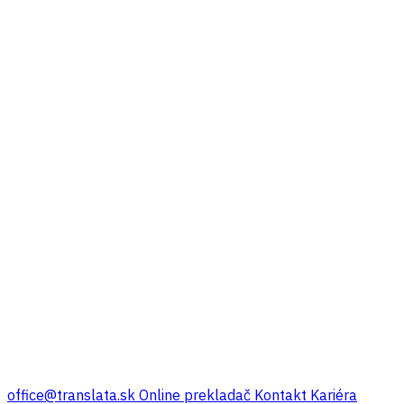
office@translata.sk
Online prekladač
Kontakt
Kariéra