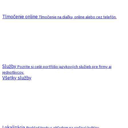
Tlmočenie online
Tlmočenie na diaľku, online alebo cez telefón.
Služby
Pozrite si celé portfólio jazykových služieb pre firmy aj
jednotlivcov.
Všetky služby
Lokalizácia
Preklad textu s ohľadom na cieľovú kultúru.