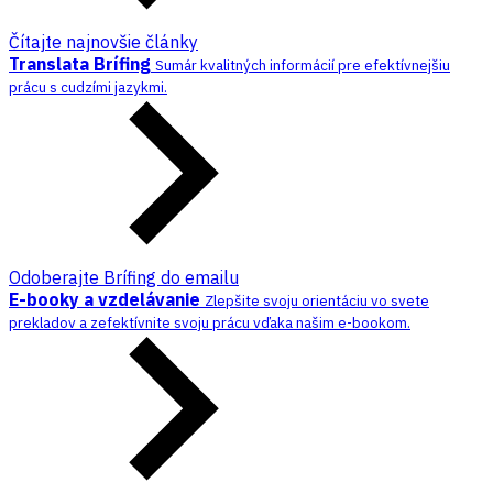
Čítajte najnovšie články
Translata Brífing
Sumár kvalitných informácií pre efektívnejšiu
prácu s cudzími jazykmi.
Odoberajte Brífing do emailu
E-booky a vzdelávanie
Zlepšite svoju orientáciu vo svete
prekladov a zefektívnite svoju prácu vďaka našim e-bookom.