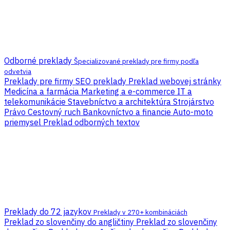
Odborné preklady
Špecializované preklady pre firmy podľa
odvetvia
Preklady pre firmy
SEO preklady
Preklad webovej stránky
Medicína a farmácia
Marketing a e-commerce
IT a
telekomunikácie
Stavebníctvo a architektúra
Strojárstvo
Právo
Cestovný ruch
Bankovníctvo a financie
Auto-moto
priemysel
Preklad odborných textov
Preklady do 72 jazykov
Preklady v 270+ kombináciách
Preklad zo slovenčiny do angličtiny
Preklad zo slovenčiny