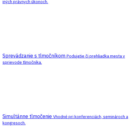
iných právnych úkonoch.
Sprevádzanie s tlmočníkom
Podujatie či prehliadka mesta v
sprievode tlmočníka.
Simultánne tlmočenie
Vhodné pri konferenciách, seminároch a
kongresoch.