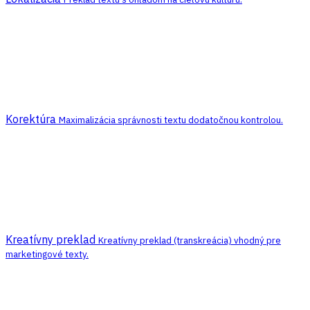
Korektúra
Maximalizácia správnosti textu dodatočnou kontrolou.
Kreatívny preklad
Kreatívny preklad (transkreácia) vhodný pre
marketingové texty.