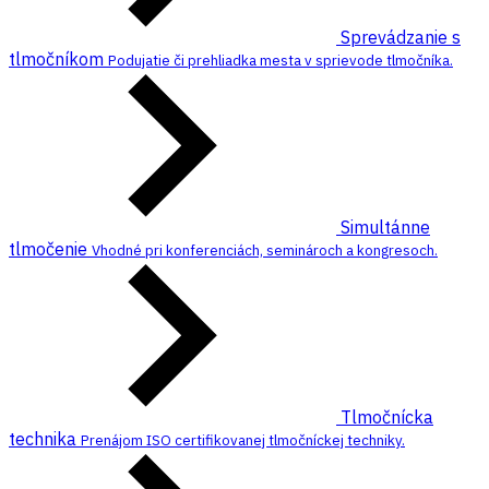
Sprevádzanie s
tlmočníkom
Podujatie či prehliadka mesta v sprievode tlmočníka.
Simultánne
tlmočenie
Vhodné pri konferenciách, seminároch a kongresoch.
Tlmočnícka
technika
Prenájom ISO certifikovanej tlmočníckej techniky.