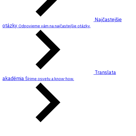
Najčastejšie
otázky
Odpovieme vám na najčastejšie otázky.
Translata
akadémia
Šírime osvetu a know-how.