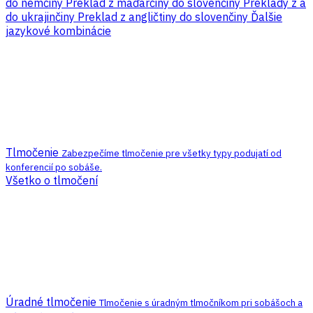
do nemčiny
Preklad z maďarčiny do slovenčiny
Preklady z a
do ukrajinčiny
Preklad z angličtiny do slovenčiny
Ďalšie
jazykové kombinácie
Tlmočenie
Zabezpečíme tlmočenie pre všetky typy podujatí od
konferencií po sobáše.
Všetko o tlmočení
Úradné tlmočenie
Tlmočenie s úradným tlmočníkom pri sobášoch a