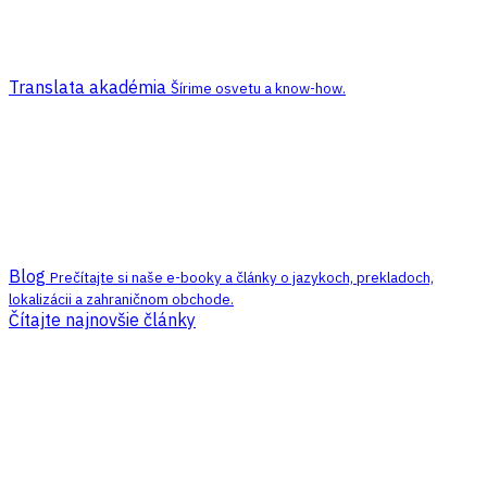
Translata akadémia
Šírime osvetu a know-how.
Blog
Prečítajte si naše e-booky a články o jazykoch, prekladoch,
lokalizácii a zahraničnom obchode.
Čítajte najnovšie články