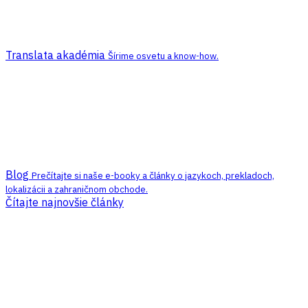
Translata akadémia
Šírime osvetu a know-how.
Blog
Prečítajte si naše e-booky a články o jazykoch, prekladoch,
lokalizácii a zahraničnom obchode.
Čítajte najnovšie články