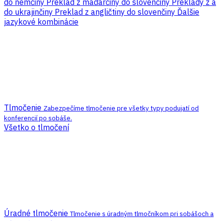
do nemčiny
Preklad z maďarčiny do slovenčiny
Preklady z a
do ukrajinčiny
Preklad z angličtiny do slovenčiny
Ďalšie
jazykové kombinácie
Tlmočenie
Zabezpečíme tlmočenie pre všetky typy podujatí od
konferencií po sobáše.
Všetko o tlmočení
Úradné tlmočenie
Tlmočenie s úradným tlmočníkom pri sobášoch a