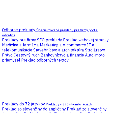
Odborné preklady
Špecializované preklady pre firmy podľa
odvetvia
Preklady pre firmy
SEO preklady
Preklad webovej stránky
Medicína a farmácia
Marketing a e-commerce
IT a
telekomunikácie
Stavebníctvo a architektúra
Strojárstvo
Právo
Cestovný ruch
Bankovníctvo a financie
Auto-moto
priemysel
Preklad odborných textov
Preklady do 72 jazykov
Preklady v 270+ kombináciách
Preklad zo slovenčiny do angličtiny
Preklad zo slovenčiny