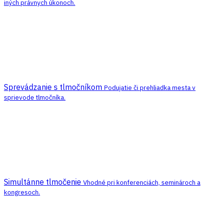
iných právnych úkonoch.
Sprevádzanie s tlmočníkom
Podujatie či prehliadka mesta v
sprievode tlmočníka.
Simultánne tlmočenie
Vhodné pri konferenciách, seminároch a
kongresoch.