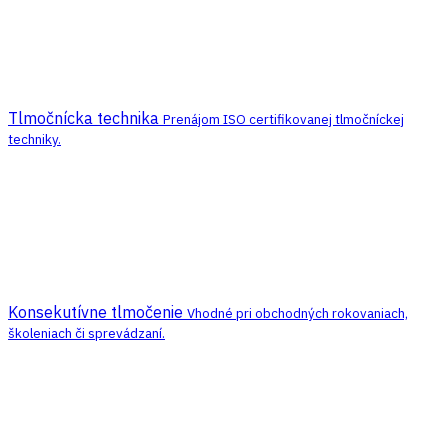
Tlmočnícka technika
Prenájom ISO certifikovanej tlmočníckej
techniky.
Konsekutívne tlmočenie
Vhodné pri obchodných rokovaniach,
školeniach či sprevádzaní.