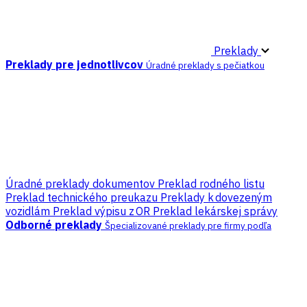
Preklady
Preklady pre jednotlivcov
Úradné preklady s pečiatkou
Úradné preklady dokumentov
Preklad rodného listu
Preklad technického preukazu
Preklady k dovezeným
vozidlám
Preklad výpisu z OR
Preklad lekárskej správy
Odborné preklady
Špecializované preklady pre firmy podľa