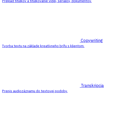
Preklad titulkov a titulkovanie videí, seriálov, dokumentov.
Copywriting
Tvorba textu na základe kreatívneho brífu s klientom.
Transkripcia
Prepis audiozáznamu do textovej podoby.