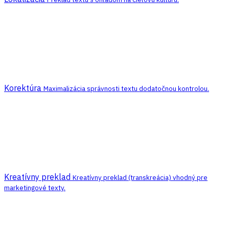
Korektúra
Maximalizácia správnosti textu dodatočnou kontrolou.
Kreatívny preklad
Kreatívny preklad (transkreácia) vhodný pre
marketingové texty.