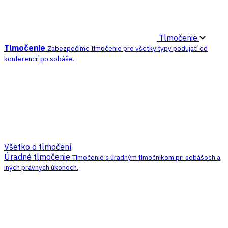
Tlmočenie
Tlmočenie
Zabezpečíme tlmočenie pre všetky typy podujatí od
konferencií po sobáše.
Všetko o tlmočení
Úradné tlmočenie
Tlmočenie s úradným tlmočníkom pri sobášoch a
iných právnych úkonoch.