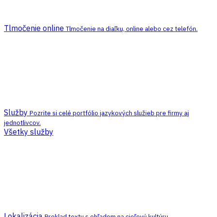
Tlmočenie online
Tlmočenie na diaľku, online alebo cez telefón.
Služby
Pozrite si celé portfólio jazykových služieb pre firmy aj
jednotlivcov.
Všetky služby
Lokalizácia
Preklad textu s ohľadom na cieľovú kultúru.