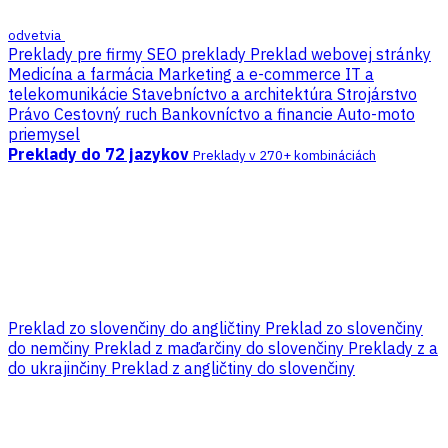
odvetvia
Preklady pre firmy
SEO preklady
Preklad webovej stránky
Medicína a farmácia
Marketing a e-commerce
IT a
telekomunikácie
Stavebníctvo a architektúra
Strojárstvo
Právo
Cestovný ruch
Bankovníctvo a financie
Auto-moto
priemysel
Preklady do 72 jazykov
Preklady v 270+ kombináciách
Preklad zo slovenčiny do angličtiny
Preklad zo slovenčiny
do nemčiny
Preklad z maďarčiny do slovenčiny
Preklady z a
do ukrajinčiny
Preklad z angličtiny do slovenčiny