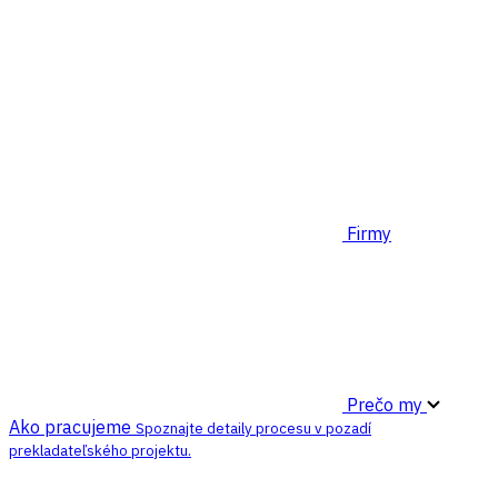
Firmy
Prečo my
Ako pracujeme
Spoznajte detaily procesu v pozadí
prekladateľského projektu.