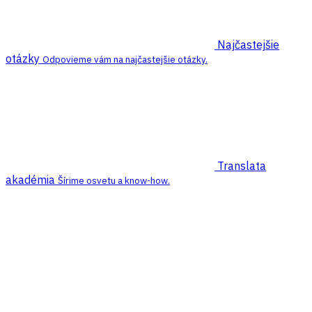
Najčastejšie
otázky
Odpovieme vám na najčastejšie otázky.
Translata
akadémia
Šírime osvetu a know-how.