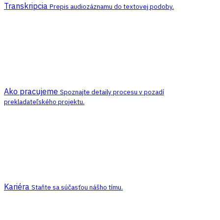
Transkripcia
Prepis audiozáznamu do textovej podoby.
Ako pracujeme
Spoznajte detaily procesu v pozadí
prekladateľského projektu.
Kariéra
Staňte sa súčasťou nášho tímu.