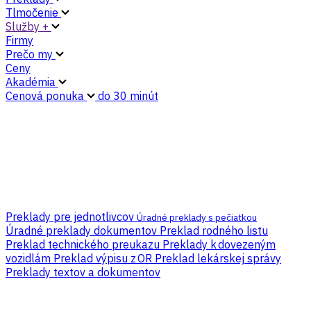
Tlmočenie
Služby +
Firmy
Prečo my
Ceny
Akadémia
Cenová ponuka
do 30 minút
Preklady pre jednotlivcov
Úradné preklady s pečiatkou
Úradné preklady dokumentov
Preklad rodného listu
Preklad technického preukazu
Preklady k dovezeným
vozidlám
Preklad výpisu z OR
Preklad lekárskej správy
Preklady textov a dokumentov