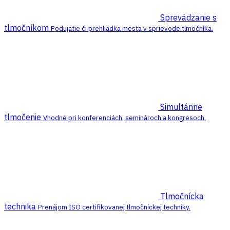
Sprevádzanie s
tlmočníkom
Podujatie či prehliadka mesta v sprievode tlmočníka.
Simultánne
tlmočenie
Vhodné pri konferenciách, seminároch a kongresoch.
Tlmočnícka
technika
Prenájom ISO certifikovanej tlmočníckej techniky.