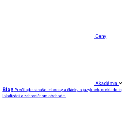
Ceny
Akadémia
Blog
Prečítajte si naše e-booky a články o jazykoch, prekladoch,
lokalizácii a zahraničnom obchode.