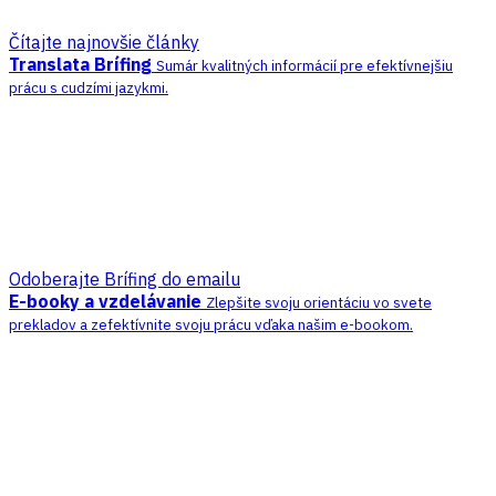
Čítajte najnovšie články
Translata Brífing
Sumár kvalitných informácií pre efektívnejšiu
prácu s cudzími jazykmi.
Odoberajte Brífing do emailu
E-booky a vzdelávanie
Zlepšite svoju orientáciu vo svete
prekladov a zefektívnite svoju prácu vďaka našim e-bookom.