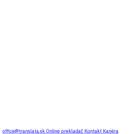
office@translata.sk
Online prekladač
Kontakt
Kariéra