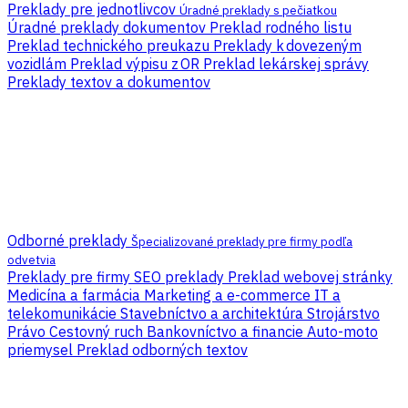
Preklady pre jednotlivcov
Úradné preklady s pečiatkou
Úradné preklady dokumentov
Preklad rodného listu
Preklad technického preukazu
Preklady k dovezeným
vozidlám
Preklad výpisu z OR
Preklad lekárskej správy
Preklady textov a dokumentov
Odborné preklady
Špecializované preklady pre firmy podľa
odvetvia
Preklady pre firmy
SEO preklady
Preklad webovej stránky
Medicína a farmácia
Marketing a e-commerce
IT a
telekomunikácie
Stavebníctvo a architektúra
Strojárstvo
Právo
Cestovný ruch
Bankovníctvo a financie
Auto-moto
priemysel
Preklad odborných textov