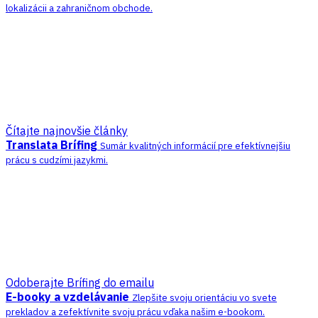
lokalizácii a zahraničnom obchode.
Čítajte najnovšie články
Translata Brífing
Sumár kvalitných informácií pre efektívnejšiu
prácu s cudzími jazykmi.
Odoberajte Brífing do emailu
E-booky a vzdelávanie
Zlepšite svoju orientáciu vo svete
prekladov a zefektívnite svoju prácu vďaka našim e-bookom.