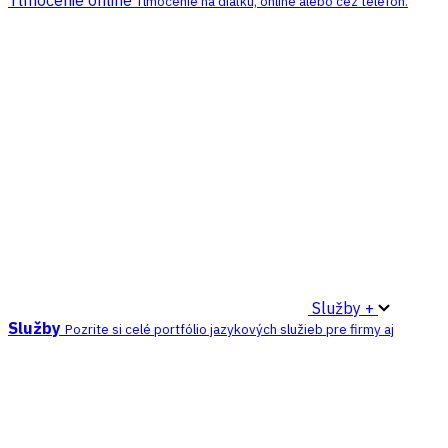
Tlmočenie online
Tlmočenie na diaľku, online alebo cez telefón.
Služby +
Služby
Pozrite si celé portfólio jazykových služieb pre firmy aj