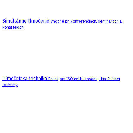
Simultánne tlmočenie
Vhodné pri konferenciách, seminároch a
kongresoch.
Tlmočnícka technika
Prenájom ISO certifikovanej tlmočníckej
techniky.