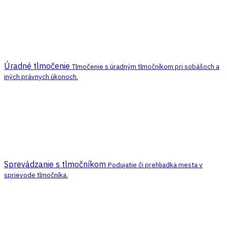
Úradné tlmočenie
Tlmočenie s úradným tlmočníkom pri sobášoch a
iných právnych úkonoch.
Sprevádzanie s tlmočníkom
Podujatie či prehliadka mesta v
sprievode tlmočníka.