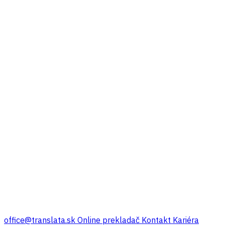
office@translata.sk
Online prekladač
Kontakt
Kariéra