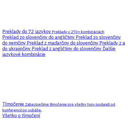
Preklady do 72 jazykov
Preklady v 270+ kombináciách
Preklad zo slovenčiny do angličtiny
Preklad zo slovenčiny
do nemčiny
Preklad z maďarčiny do slovenčiny
Preklady z a
do ukrajinčiny
Preklad z angličtiny do slovenčiny
Ďalšie
jazykové kombinácie
Tlmočenie
Zabezpečíme tlmočenie pre všetky typy podujatí od
konferencií po sobáše.
Všetko o tlmočení