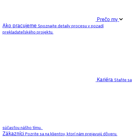
Prečo my
Ako pracujeme
Spoznajte detaily procesu v pozadí
prekladateľského projektu.
Kariéra
Staňte sa
súčasťou nášho tímu.
Zákazníci
Pozrite sa na klientov, ktorí nám prejavujú dôveru.