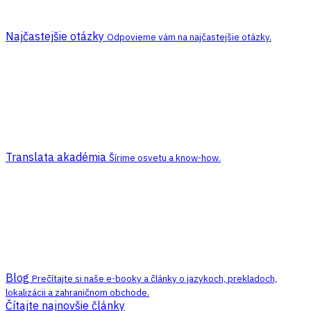
Najčastejšie otázky
Odpovieme vám na najčastejšie otázky.
Translata akadémia
Šírime osvetu a know-how.
Blog
Prečítajte si naše e-booky a články o jazykoch, prekladoch,
lokalizácii a zahraničnom obchode.
Čítajte najnovšie články