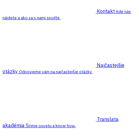
Kontakt
Kde nás
nájdete a ako sa s nami spojíte.
Najčastejšie
otázky
Odpovieme vám na najčastejšie otázky.
Translata
akadémia
Šírime osvetu a know-how.