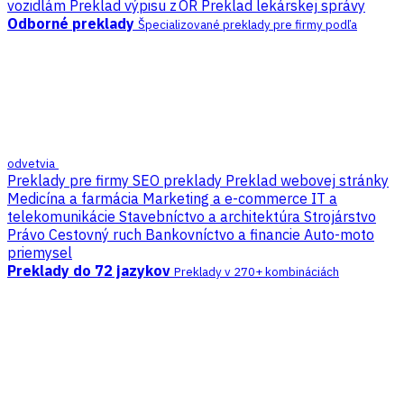
vozidlám
Preklad výpisu z OR
Preklad lekárskej správy
Odborné preklady
Špecializované preklady pre firmy podľa
odvetvia
Preklady pre firmy
SEO preklady
Preklad webovej stránky
Medicína a farmácia
Marketing a e-commerce
IT a
telekomunikácie
Stavebníctvo a architektúra
Strojárstvo
Právo
Cestovný ruch
Bankovníctvo a financie
Auto-moto
priemysel
Preklady do 72 jazykov
Preklady v 270+ kombináciách