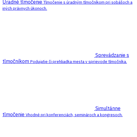
Úradné tlmočenie
Tlmočenie s úradným tlmočníkom pri sobášoch a
iných právnych úkonoch.
Sprevádzanie s
tlmočníkom
Podujatie či prehliadka mesta v sprievode tlmočníka.
Simultánne
tlmočenie
Vhodné pri konferenciách, seminároch a kongresoch.