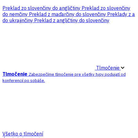
Preklad zo slovenčiny do angličtiny
Preklad zo slovenčiny
do nemčiny
Preklad z maďarčiny do slovenčiny
Preklady z a
do ukrajinčiny
Preklad z angličtiny do slovenčiny
Tlmočenie
Tlmočenie
Zabezpečíme tlmočenie pre všetky typy podujatí od
konferencií po sobáše.
Všetko o tlmočení