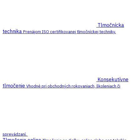
Tlmočnícka
technika
Prenájom ISO certifikovanej tlmočníckej techniky.
Konsekutívne
tlmočenie
Vhodné pri obchodných rokovaniach, školeniach či
sprevádzaní.