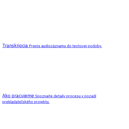
Transkripcia
Prepis audiozáznamu do textovej podoby.
Ako pracujeme
Spoznajte detaily procesu v pozadí
prekladateľského projektu.