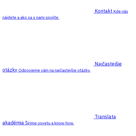
Kontakt
Kde nás
nájdete a ako sa s nami spojíte.
Najčastejšie
otázky
Odpovieme vám na najčastejšie otázky.
Translata
akadémia
Šírime osvetu a know-how.