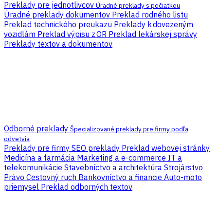
Preklady pre jednotlivcov
Úradné preklady s pečiatkou
Úradné preklady dokumentov
Preklad rodného listu
Preklad technického preukazu
Preklady k dovezeným
vozidlám
Preklad výpisu z OR
Preklad lekárskej správy
Preklady textov a dokumentov
Odborné preklady
Špecializované preklady pre firmy podľa
odvetvia
Preklady pre firmy
SEO preklady
Preklad webovej stránky
Medicína a farmácia
Marketing a e-commerce
IT a
telekomunikácie
Stavebníctvo a architektúra
Strojárstvo
Právo
Cestovný ruch
Bankovníctvo a financie
Auto-moto
priemysel
Preklad odborných textov