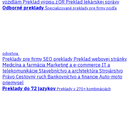
vozidlám
Preklad výpisu z OR
Preklad lekárskej správy
Odborné preklady
Špecializované preklady pre firmy podľa
odvetvia
Preklady pre firmy
SEO preklady
Preklad webovej stránky
Medicína a farmácia
Marketing a e-commerce
IT a
telekomunikácie
Stavebníctvo a architektúra
Strojárstvo
Právo
Cestovný ruch
Bankovníctvo a financie
Auto-moto
priemysel
Preklady do 72 jazykov
Preklady v 270+ kombináciách