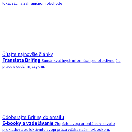
lokalizácii a zahraničnom obchode.
Čítajte najnovšie články
Translata Brífing
Sumár kvalitných informácií pre efektívnejšiu
prácu s cudzími jazykmi.
Odoberajte Brífing do emailu
E-booky a vzdelávanie
Zlepšite svoju orientáciu vo svete
prekladov a zefektívnite svoju prácu vďaka našim e-bookom.