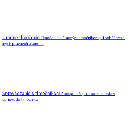
Úradné tlmočenie
Tlmočenie s úradným tlmočníkom pri sobášoch a
iných právnych úkonoch.
Sprevádzanie s tlmočníkom
Podujatie či prehliadka mesta v
sprievode tlmočníka.