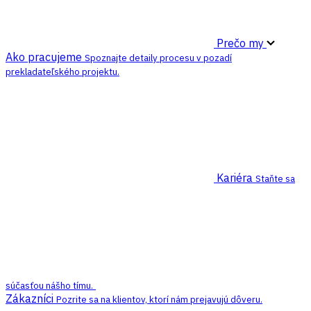
Prečo my
Ako pracujeme
Spoznajte detaily procesu v pozadí
prekladateľského projektu.
Kariéra
Staňte sa
súčasťou nášho tímu.
Zákazníci
Pozrite sa na klientov, ktorí nám prejavujú dôveru.