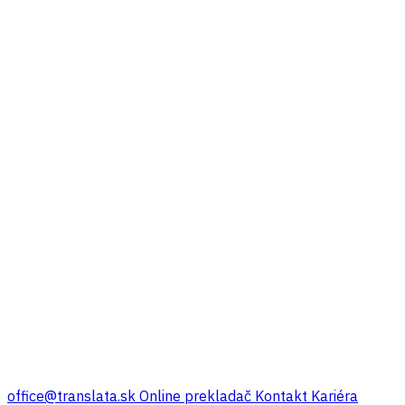
office@translata.sk
Online prekladač
Kontakt
Kariéra