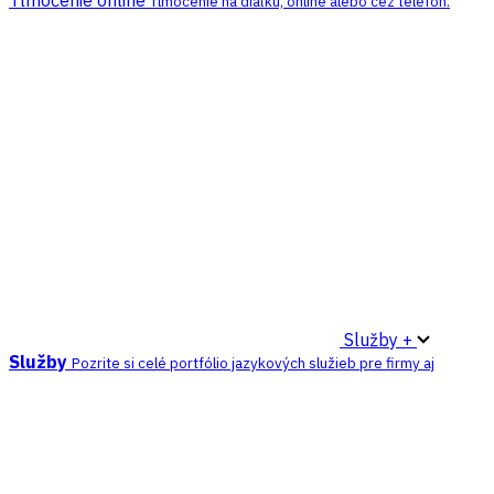
Tlmočenie online
Tlmočenie na diaľku, online alebo cez telefón.
Služby +
Služby
Pozrite si celé portfólio jazykových služieb pre firmy aj