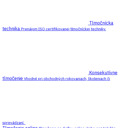
Tlmočnícka
technika
Prenájom ISO certifikovanej tlmočníckej techniky.
Konsekutívne
tlmočenie
Vhodné pri obchodných rokovaniach, školeniach či
sprevádzaní.