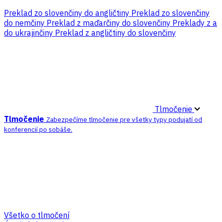
Preklad zo slovenčiny do angličtiny
Preklad zo slovenčiny
do nemčiny
Preklad z maďarčiny do slovenčiny
Preklady z a
do ukrajinčiny
Preklad z angličtiny do slovenčiny
Tlmočenie
Tlmočenie
Zabezpečíme tlmočenie pre všetky typy podujatí od
konferencií po sobáše.
Všetko o tlmočení