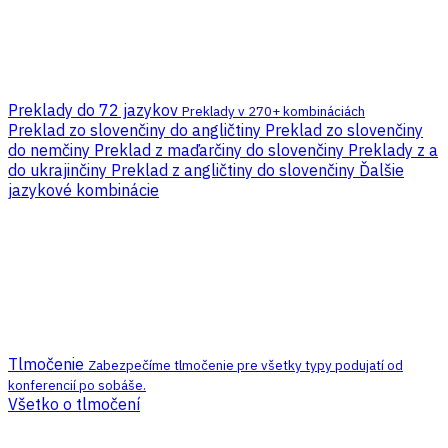
Preklady do 72 jazykov
Preklady v 270+ kombináciách
Preklad zo slovenčiny do angličtiny
Preklad zo slovenčiny
do nemčiny
Preklad z maďarčiny do slovenčiny
Preklady z a
do ukrajinčiny
Preklad z angličtiny do slovenčiny
Ďalšie
jazykové kombinácie
Tlmočenie
Zabezpečíme tlmočenie pre všetky typy podujatí od
konferencií po sobáše.
Všetko o tlmočení