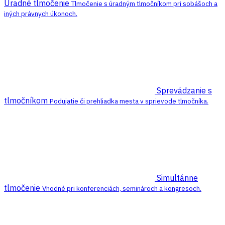
Úradné tlmočenie
Tlmočenie s úradným tlmočníkom pri sobášoch a
iných právnych úkonoch.
Sprevádzanie s
tlmočníkom
Podujatie či prehliadka mesta v sprievode tlmočníka.
Simultánne
tlmočenie
Vhodné pri konferenciách, seminároch a kongresoch.