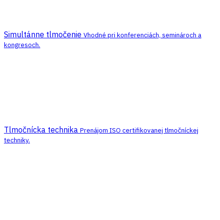
Simultánne tlmočenie
Vhodné pri konferenciách, seminároch a
kongresoch.
Tlmočnícka technika
Prenájom ISO certifikovanej tlmočníckej
techniky.