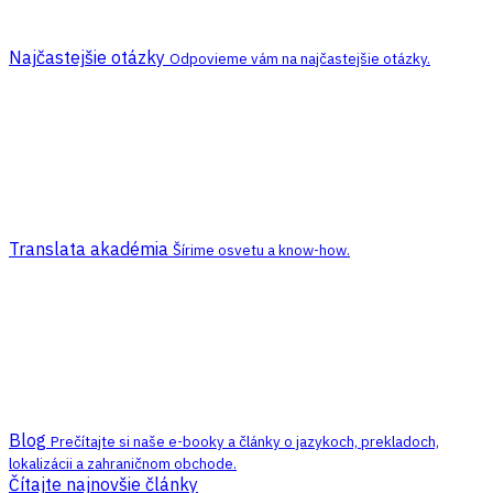
Najčastejšie otázky
Odpovieme vám na najčastejšie otázky.
Translata akadémia
Šírime osvetu a know-how.
Blog
Prečítajte si naše e-booky a články o jazykoch, prekladoch,
lokalizácii a zahraničnom obchode.
Čítajte najnovšie články