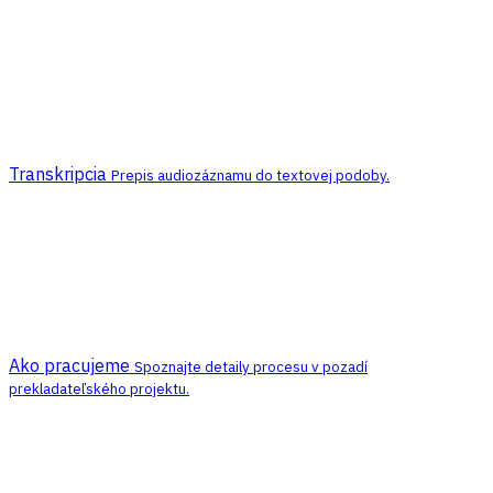
Transkripcia
Prepis audiozáznamu do textovej podoby.
Ako pracujeme
Spoznajte detaily procesu v pozadí
prekladateľského projektu.