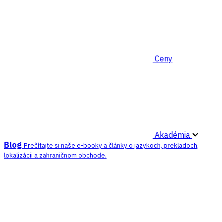
Ceny
Akadémia
Blog
Prečítajte si naše e-booky a články o jazykoch, prekladoch,
lokalizácii a zahraničnom obchode.