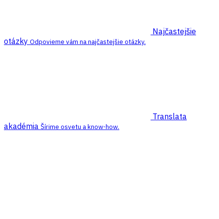
Najčastejšie
otázky
Odpovieme vám na najčastejšie otázky.
Translata
akadémia
Šírime osvetu a know-how.