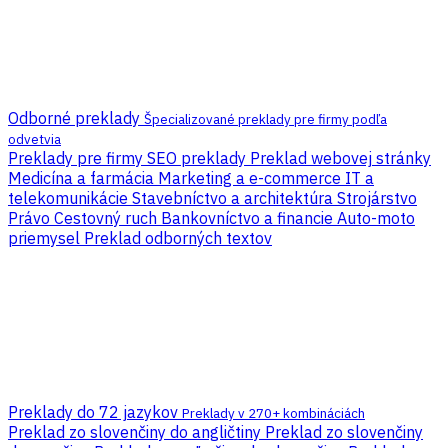
Odborné preklady
Špecializované preklady pre firmy podľa
odvetvia
Preklady pre firmy
SEO preklady
Preklad webovej stránky
Medicína a farmácia
Marketing a e-commerce
IT a
telekomunikácie
Stavebníctvo a architektúra
Strojárstvo
Právo
Cestovný ruch
Bankovníctvo a financie
Auto-moto
priemysel
Preklad odborných textov
Preklady do 72 jazykov
Preklady v 270+ kombináciách
Preklad zo slovenčiny do angličtiny
Preklad zo slovenčiny