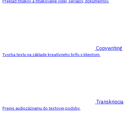
Preklad titulkov a titulkovanie videí, seriálov, dokumentov.
Copywriting
Tvorba textu na základe kreatívneho brífu s klientom.
Transkripcia
Prepis audiozáznamu do textovej podoby.