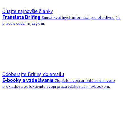
Čítajte najnovšie články
Translata Brífing
Sumár kvalitných informácií pre efektívnejšiu
prácu s cudzími jazykmi.
Odoberajte Brífing do emailu
E-booky a vzdelávanie
Zlepšite svoju orientáciu vo svete
prekladov a zefektívnite svoju prácu vďaka našim e-bookom.