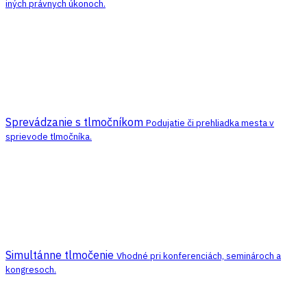
iných právnych úkonoch.
Sprevádzanie s tlmočníkom
Podujatie či prehliadka mesta v
sprievode tlmočníka.
Simultánne tlmočenie
Vhodné pri konferenciách, seminároch a
kongresoch.