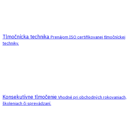
Tlmočnícka technika
Prenájom ISO certifikovanej tlmočníckej
techniky.
Konsekutívne tlmočenie
Vhodné pri obchodných rokovaniach,
školeniach či sprevádzaní.