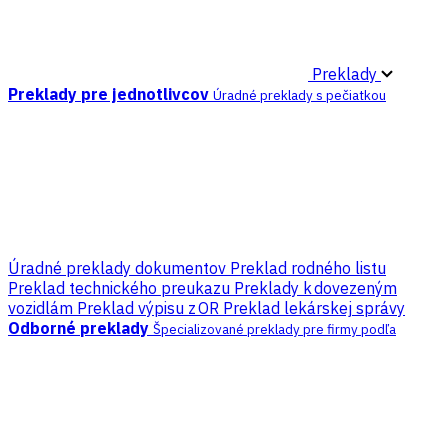
Preklady
Preklady pre jednotlivcov
Úradné preklady s pečiatkou
Úradné preklady dokumentov
Preklad rodného listu
Preklad technického preukazu
Preklady k dovezeným
vozidlám
Preklad výpisu z OR
Preklad lekárskej správy
Odborné preklady
Špecializované preklady pre firmy podľa