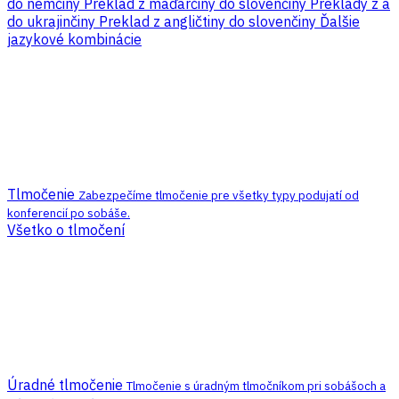
do nemčiny
Preklad z maďarčiny do slovenčiny
Preklady z a
do ukrajinčiny
Preklad z angličtiny do slovenčiny
Ďalšie
jazykové kombinácie
Tlmočenie
Zabezpečíme tlmočenie pre všetky typy podujatí od
konferencií po sobáše.
Všetko o tlmočení
Úradné tlmočenie
Tlmočenie s úradným tlmočníkom pri sobášoch a