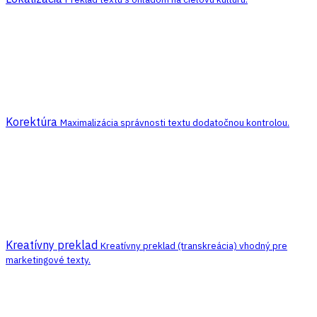
Korektúra
Maximalizácia správnosti textu dodatočnou kontrolou.
Kreatívny preklad
Kreatívny preklad (transkreácia) vhodný pre
marketingové texty.