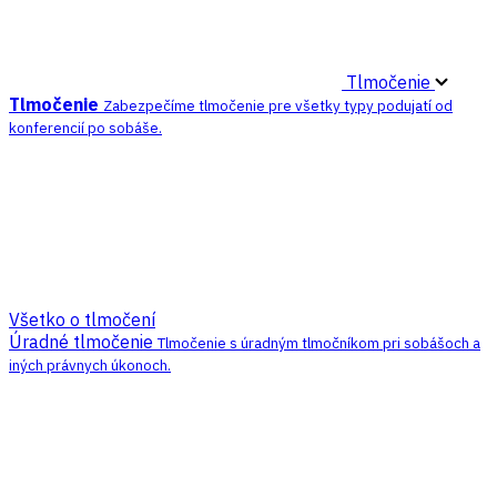
Tlmočenie
Tlmočenie
Zabezpečíme tlmočenie pre všetky typy podujatí od
konferencií po sobáše.
Všetko o tlmočení
Úradné tlmočenie
Tlmočenie s úradným tlmočníkom pri sobášoch a
iných právnych úkonoch.