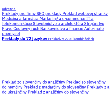
odvetvia
Preklady pre firmy
SEO preklady
Preklad webovej stránky
Medicína a farmácia
Marketing a e-commerce
IT a
telekomunikácie
Stavebníctvo a architektúra
Strojárstvo
Právo
Cestovný ruch
Bankovníctvo a financie
Auto-moto
priemysel
Preklady do 72 jazykov
Preklady v 270+ kombináciách
Preklad zo slovenčiny do angličtiny
Preklad zo slovenčiny
do nemčiny
Preklad z maďarčiny do slovenčiny
Preklady z a
do ukrajinčiny
Preklad z angličtiny do slovenčiny