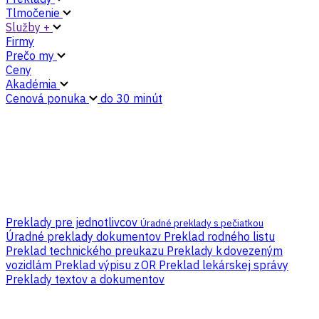
Tlmočenie
Služby +
Firmy
Prečo my
Ceny
Akadémia
Cenová ponuka
do 30 minút
Preklady pre jednotlivcov
Úradné preklady s pečiatkou
Úradné preklady dokumentov
Preklad rodného listu
Preklad technického preukazu
Preklady k dovezeným
vozidlám
Preklad výpisu z OR
Preklad lekárskej správy
Preklady textov a dokumentov