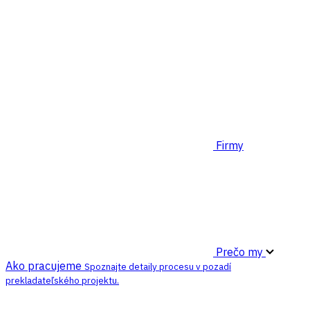
Firmy
Prečo my
Ako pracujeme
Spoznajte detaily procesu v pozadí
prekladateľského projektu.