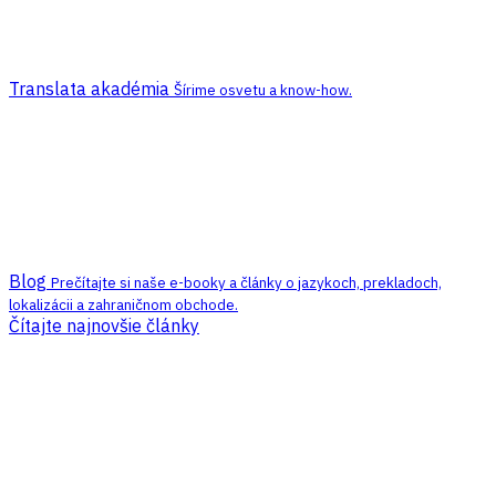
Translata akadémia
Šírime osvetu a know-how.
Blog
Prečítajte si naše e-booky a články o jazykoch, prekladoch,
lokalizácii a zahraničnom obchode.
Čítajte najnovšie články