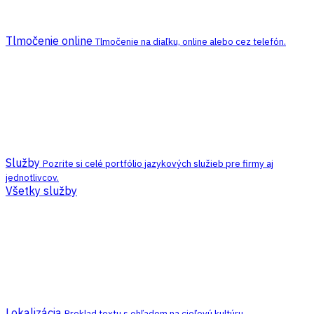
Tlmočenie online
Tlmočenie na diaľku, online alebo cez telefón.
Služby
Pozrite si celé portfólio jazykových služieb pre firmy aj
jednotlivcov.
Všetky služby
Lokalizácia
Preklad textu s ohľadom na cieľovú kultúru.