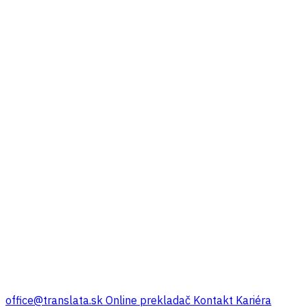
office@translata.sk
Online prekladač
Kontakt
Kariéra