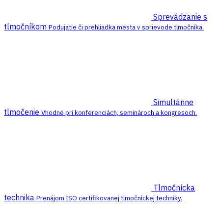
Sprevádzanie s
tlmočníkom
Podujatie či prehliadka mesta v sprievode tlmočníka.
Simultánne
tlmočenie
Vhodné pri konferenciách, seminároch a kongresoch.
Tlmočnícka
technika
Prenájom ISO certifikovanej tlmočníckej techniky.