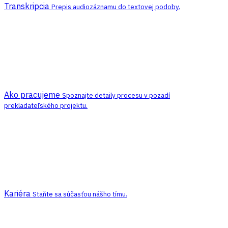
Transkripcia
Prepis audiozáznamu do textovej podoby.
Ako pracujeme
Spoznajte detaily procesu v pozadí
prekladateľského projektu.
Kariéra
Staňte sa súčasťou nášho tímu.