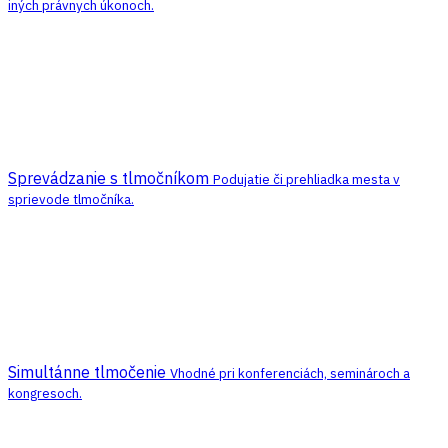
iných právnych úkonoch.
Sprevádzanie s tlmočníkom
Podujatie či prehliadka mesta v
sprievode tlmočníka.
Simultánne tlmočenie
Vhodné pri konferenciách, seminároch a
kongresoch.