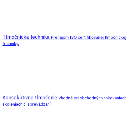
Tlmočnícka technika
Prenájom ISO certifikovanej tlmočníckej
techniky.
Konsekutívne tlmočenie
Vhodné pri obchodných rokovaniach,
školeniach či sprevádzaní.