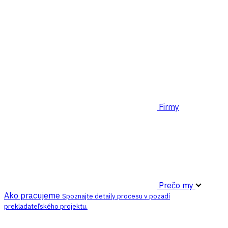
Firmy
Prečo my
Ako pracujeme
Spoznajte detaily procesu v pozadí
prekladateľského projektu.