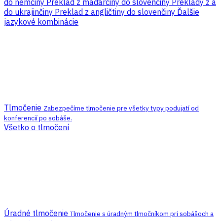
do nemčiny
Preklad z maďarčiny do slovenčiny
Preklady z a
do ukrajinčiny
Preklad z angličtiny do slovenčiny
Ďalšie
jazykové kombinácie
Tlmočenie
Zabezpečíme tlmočenie pre všetky typy podujatí od
konferencií po sobáše.
Všetko o tlmočení
Úradné tlmočenie
Tlmočenie s úradným tlmočníkom pri sobášoch a