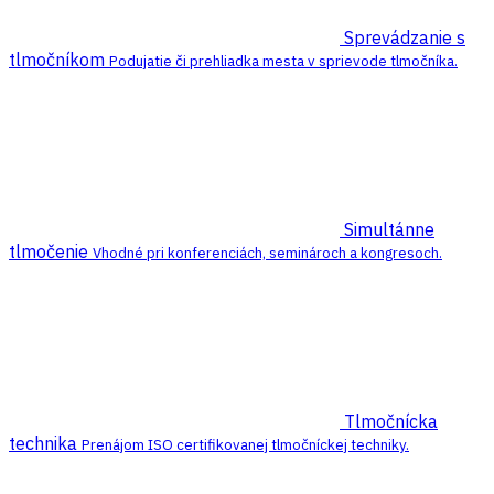
Sprevádzanie s
tlmočníkom
Podujatie či prehliadka mesta v sprievode tlmočníka.
Simultánne
tlmočenie
Vhodné pri konferenciách, seminároch a kongresoch.
Tlmočnícka
technika
Prenájom ISO certifikovanej tlmočníckej techniky.