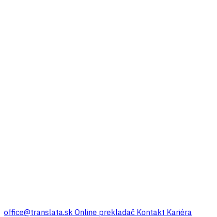
office@translata.sk
Online prekladač
Kontakt
Kariéra