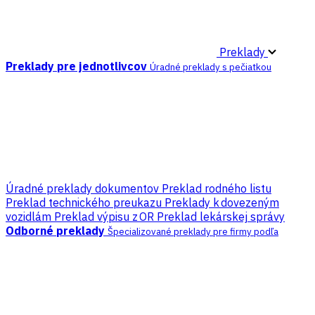
Preklady
Preklady pre jednotlivcov
Úradné preklady s pečiatkou
Úradné preklady dokumentov
Preklad rodného listu
Preklad technického preukazu
Preklady k dovezeným
vozidlám
Preklad výpisu z OR
Preklad lekárskej správy
Odborné preklady
Špecializované preklady pre firmy podľa