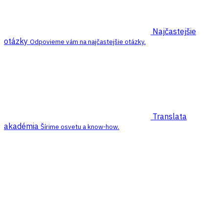
Najčastejšie
otázky
Odpovieme vám na najčastejšie otázky.
Translata
akadémia
Šírime osvetu a know-how.