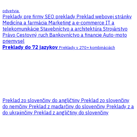
odvetvia
Preklady pre firmy
SEO preklady
Preklad webovej stránky
Medicína a farmácia
Marketing a e-commerce
IT a
telekomunikácie
Stavebníctvo a architektúra
Strojárstvo
Právo
Cestovný ruch
Bankovníctvo a financie
Auto-moto
priemysel
Preklady do 72 jazykov
Preklady v 270+ kombináciách
Preklad zo slovenčiny do angličtiny
Preklad zo slovenčiny
do nemčiny
Preklad z maďarčiny do slovenčiny
Preklady z a
do ukrajinčiny
Preklad z angličtiny do slovenčiny