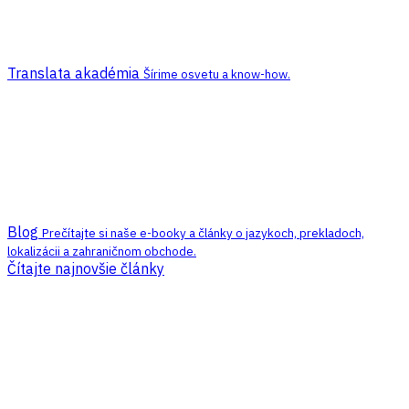
Translata akadémia
Šírime osvetu a know-how.
Blog
Prečítajte si naše e-booky a články o jazykoch, prekladoch,
lokalizácii a zahraničnom obchode.
Čítajte najnovšie články