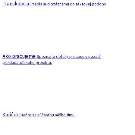
Transkripcia
Prepis audiozáznamu do textovej podoby.
Ako pracujeme
Spoznajte detaily procesu v pozadí
prekladateľského projektu.
Kariéra
Staňte sa súčasťou nášho tímu.