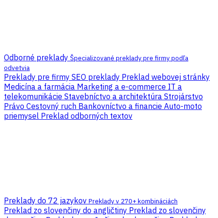
Odborné preklady
Špecializované preklady pre firmy podľa
odvetvia
Preklady pre firmy
SEO preklady
Preklad webovej stránky
Medicína a farmácia
Marketing a e-commerce
IT a
telekomunikácie
Stavebníctvo a architektúra
Strojárstvo
Právo
Cestovný ruch
Bankovníctvo a financie
Auto-moto
priemysel
Preklad odborných textov
Preklady do 72 jazykov
Preklady v 270+ kombináciách
Preklad zo slovenčiny do angličtiny
Preklad zo slovenčiny