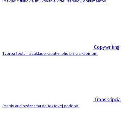
Preklad titulkov a titulkovanie videí, seriálov, dokumentov.
Copywriting
Tvorba textu na základe kreatívneho brífu s klientom.
Transkripcia
Prepis audiozáznamu do textovej podoby.