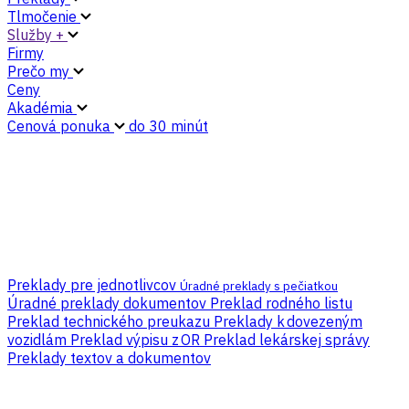
Tlmočenie
Služby +
Firmy
Prečo my
Ceny
Akadémia
Cenová ponuka
do 30 minút
Preklady pre jednotlivcov
Úradné preklady s pečiatkou
Úradné preklady dokumentov
Preklad rodného listu
Preklad technického preukazu
Preklady k dovezeným
vozidlám
Preklad výpisu z OR
Preklad lekárskej správy
Preklady textov a dokumentov