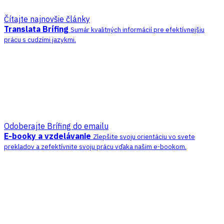
Čítajte najnovšie články
Translata Brífing
Sumár kvalitných informácií pre efektívnejšiu
prácu s cudzími jazykmi.
Odoberajte Brífing do emailu
E-booky a vzdelávanie
Zlepšite svoju orientáciu vo svete
prekladov a zefektívnite svoju prácu vďaka našim e-bookom.