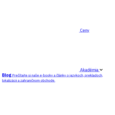
Ceny
Akadémia
Blog
Prečítajte si naše e-booky a články o jazykoch, prekladoch,
lokalizácii a zahraničnom obchode.