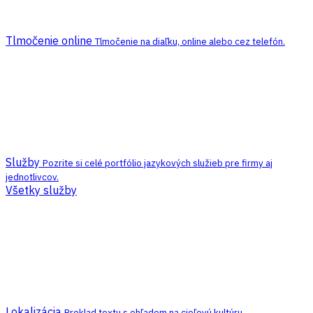
Tlmočenie online
Tlmočenie na diaľku, online alebo cez telefón.
Služby
Pozrite si celé portfólio jazykových služieb pre firmy aj
jednotlivcov.
Všetky služby
Lokalizácia
Preklad textu s ohľadom na cieľovú kultúru.